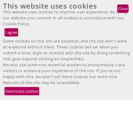
This website uses cookies
DE
EN
IT
FR
ES
JP
Telefon: +49 7467-9497-200
Close
This website uses cookies to improve user experience. By using
our website you consent to all cookies in accordance with our
Cookie Policy.
Some cookies on this site are essential, and the site won't work
as expected without them. These cookies are set when you
submit a form, login or interact with the site by doing something
that goes beyond clicking on simple links.
We also use some non-essential cookies to anonymously track
visitors or enhance your experience of the site. If you're not
happy with this, we won't set these cookies but some nice
features of the site may be unavailable.