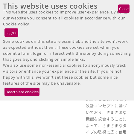
This website uses cookies
DE
EN
IT
FR
ES
JP
Telefon: +49 7467-9497-200
Close
This website uses cookies to improve user experience. By using
our website you consent to all cookies in accordance with our
Cookie Policy.
Some cookies on this site are essential, and the site won't work
as expected without them. These cookies are set when you
BK Mikro7工具折損検出のコン
submit a form, login or interact with the site by doing something
パクトシステム
that goes beyond clicking on simple links.
We also use some non-essential cookies to anonymously track
visitors or enhance your experience of the site. If you're not
BK Mikro7は、ツール
happy with this, we won't set these cookies but some nice
の破損検出システムで
features of the site may be unavailable.
すが、検査対象物の有
無や空間があることを
検出することも可能な
設計コンセプトに基づ
いており、さまざまな
機能を統合することに
よって、さまざまなタ
イプの監視に広く使用