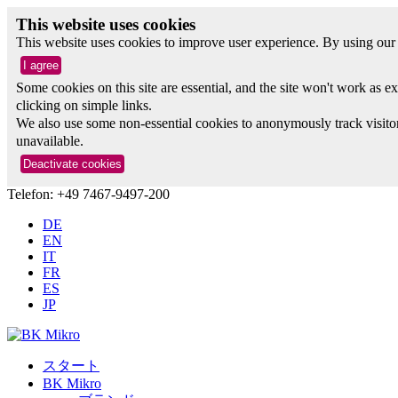
This website uses cookies
This website uses cookies to improve user experience. By using our 
Some cookies on this site are essential, and the site won't work as 
clicking on simple links.
We also use some non-essential cookies to anonymously track visitors
unavailable.
Telefon: +49 7467-9497-200
DE
EN
IT
FR
ES
JP
スタート
BK Mikro