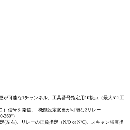
変更が可能な1チャンネル、工具番号指定用10接点（最大512工
O”（ＮＧ）信号を発信、+機能設定変更が可能な2リレー
360°）
右)、リレーの正負指定（N/O or N/C)、スキャン強度指