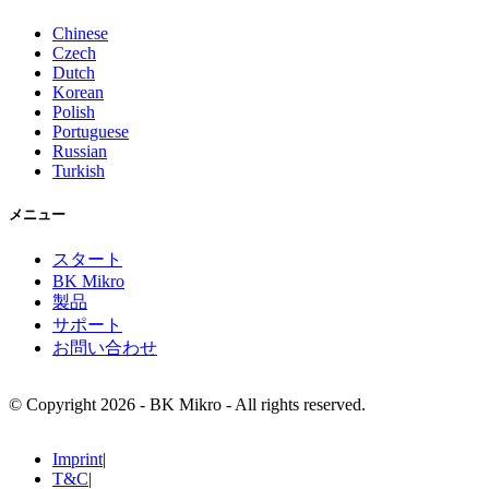
Chinese
Czech
Dutch
Korean
Polish
Portuguese
Russian
Turkish
メニュー
スタート
BK Mikro
製品
サポート
お問い合わせ
© Copyright 2026 - BK Mikro - All rights reserved.
Imprint
|
T&C
|