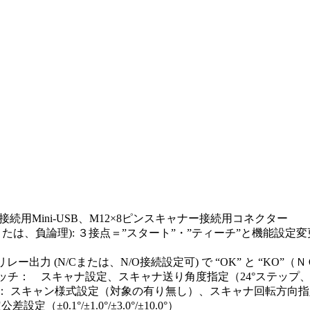
接続用Mini-USB、M12×8ピンスキャナー接続用コネクター
または、負論理): ３接点＝”スタート”・”ティーチ”と機能設定
リレー出力 (N/Cまたは、N/O接続設定可) で “OK” と “K
ッチ： スキャナ設定、スキャナ送り角度指定（24°ステップ、0-
： スキャン様式設定（対象の有り無し）、スキャナ回転方向指定(左
（±0.1°/±1.0°/±3.0°/±10.0°）