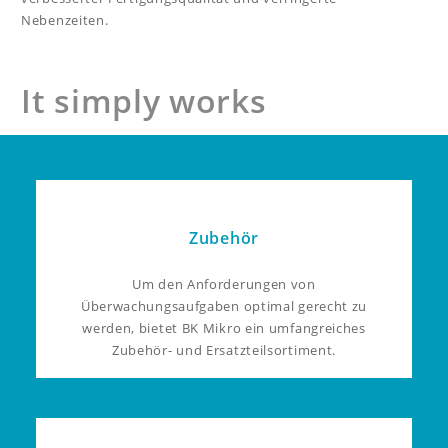
Nebenzeiten.
It simply works
Zubehör
Um den Anforderungen von
Überwachungsaufgaben optimal gerecht zu
werden, bietet BK Mikro ein umfangreiches
Zubehör- und Ersatzteilsortiment.